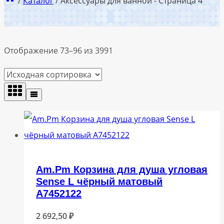
/
Каталог
/
Аксессуары для ванной
- Страница 4
Отображение 73–96 из 3991
Am.Pm Корзина для душа угловая
Sense L чёрный матовый
A7452122
2 692,50
₽