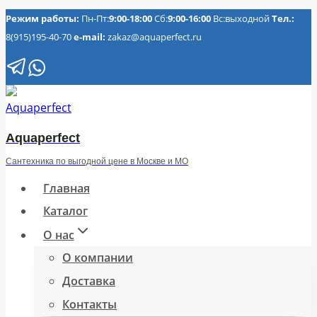
Перейти
Режим работы:
Пн-Пт:
9:00-18:00
Сб:
9:00-16:00
Вс:выходной
Тел.:
8(915)195-40-70
e-mail:
zakaz@aquaperfect.ru
к
содержимому
Aquaperfect
Сантехника по выгодной цене в Москве и МО
Главная
Каталог
О нас
О компании
Доставка
Контакты