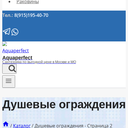
Раковины
Тел.:
8(915)195-40-70
Aquaperfect
Сантехника по выгодной цене в Москве и МО
Душевые ограждения
/
Каталог
/
Душевые ограждения
- Страница 2