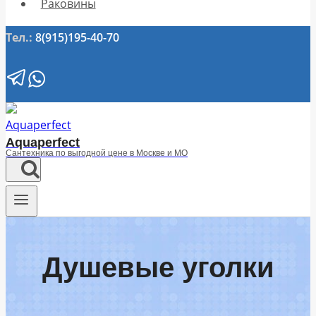
Раковины
Тел.:
8(915)195-40-70
Aquaperfect
Сантехника по выгодной цене в Москве и МО
Душевые уголки