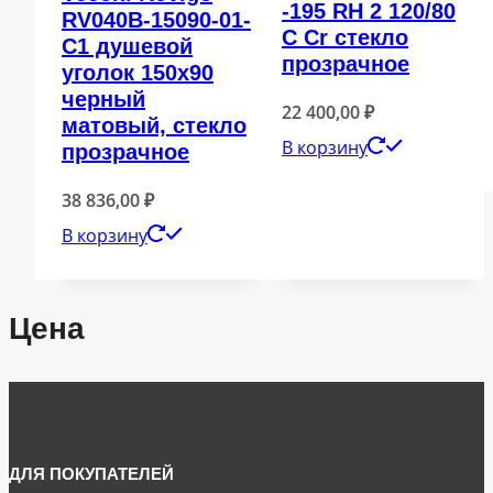
-195 RH 2 120/80
RV040B-15090-01-
C Cr стекло
C1 душевой
прозрачное
уголок 150х90
черный
22 400,00
₽
матовый, стекло
В корзину
прозрачное
38 836,00
₽
В корзину
Цена
ДЛЯ ПОКУПАТЕЛЕЙ