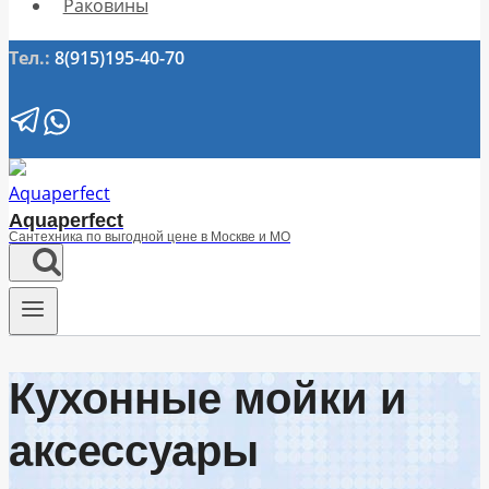
Раковины
Тел.:
8(915)195-40-70
Aquaperfect
Сантехника по выгодной цене в Москве и МО
Кухонные мойки и
аксессуары