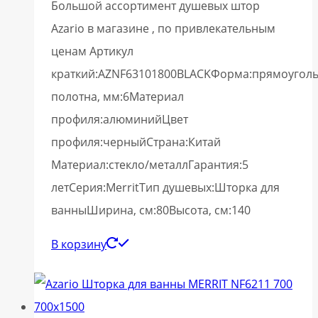
Большой ассортимент душевых штор
Azario в магазине , по привлекательным
ценам Артикул
краткий:AZNF63101800BLACKФорма:прямоугол
полотна, мм:6Материал
профиля:алюминийЦвет
профиля:черныйСтрана:Китай
Материал:стекло/металлГарантия:5
летСерия:MerritТип душевых:Шторка для
ванныШирина, см:80Высота, см:140
В корзину