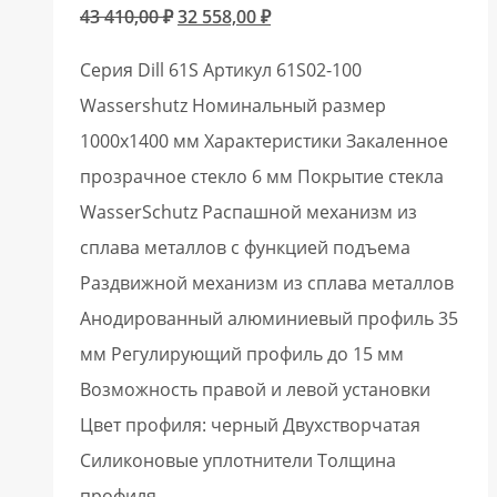
Первоначальная
Текущая
43 410,00
₽
32 558,00
₽
цена
цена:
Серия Dill 61S Артикул 61S02-100
составляла
32
Wassershutz Номинальный размер
43
558,00 ₽.
1000х1400 мм Характеристики Закаленное
410,00 ₽.
прозрачное стекло 6 мм Покрытие стекла
WasserSchutz Распашной механизм из
сплава металлов с функцией подъема
Раздвижной механизм из сплава металлов
Анодированный алюминиевый профиль 35
мм Регулирующий профиль до 15 мм
Возможность правой и левой установки
Цвет профиля: черный Двухстворчатая
Силиконовые уплотнители Толщина
профиля…