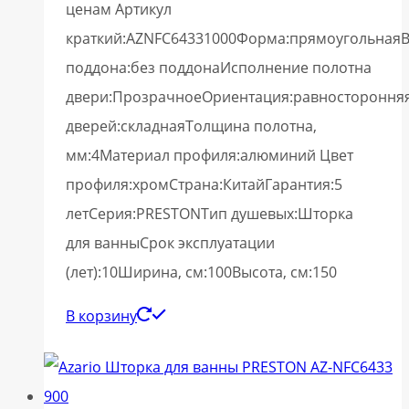
ценам Артикул
краткий:AZNFC64331000Форма:прямоугольная
поддона:без поддонаИсполнение полотна
двери:ПрозрачноеОриентация:равностороння
дверей:складнаяТолщина полотна,
мм:4Материал профиля:алюминий Цвет
профиля:хромСтрана:КитайГарантия:5
летСерия:PRESTONТип душевых:Шторка
для ванныСрок эксплуатации
(лет):10Ширина, см:100Высота, см:150
В корзину