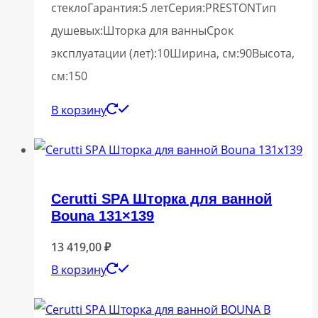
стеклоГарантия:5 летСерия:PRESTONТип
душевых:Шторка для ванныСрок
эксплуатации (лет):10Ширина, см:90Высота,
см:150
В корзину
Cerutti SPA Шторка для ванной
Bouna 131×139
13 419,00
₽
В корзину