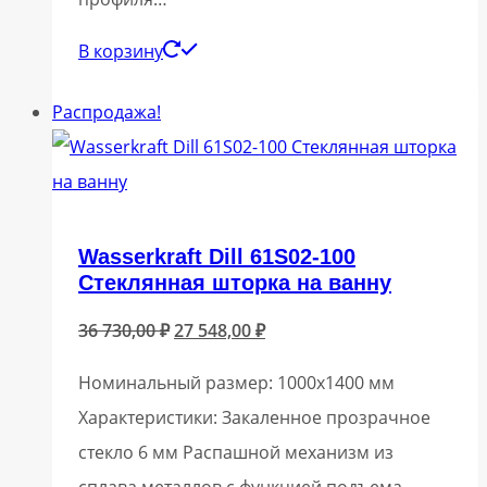
В корзину
Распродажа!
Wasserkraft Dill 61S02-100
Стеклянная шторка на ванну
Первоначальная
Текущая
36 730,00
₽
27 548,00
₽
цена
цена:
Номинальный размер: 1000х1400 мм
составляла
27
Характеристики: Закаленное прозрачное
36
548,00 ₽.
стекло 6 мм Распашной механизм из
730,00 ₽.