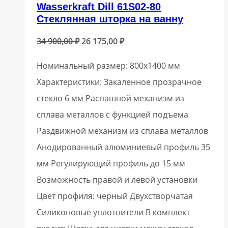
Wasserkraft Dill 61S02-80
Стеклянная шторка на ванну
Первоначальная
Текущая
34 900,00
₽
26 175,00
₽
цена
цена:
Номинальный размер: 800х1400 мм
составляла
26
Характеристики: Закаленное прозрачное
34
175,00 ₽.
стекло 6 мм Распашной механизм из
900,00 ₽.
сплава металлов с функцией подъема
Раздвижной механизм из сплава металлов
Анодированный алюминиевый профиль 35
мм Регулирующий профиль до 15 мм
Возможность правой и левой установки
Цвет профиля: черный Двухстворчатая
Силиконовые уплотнители В комплект