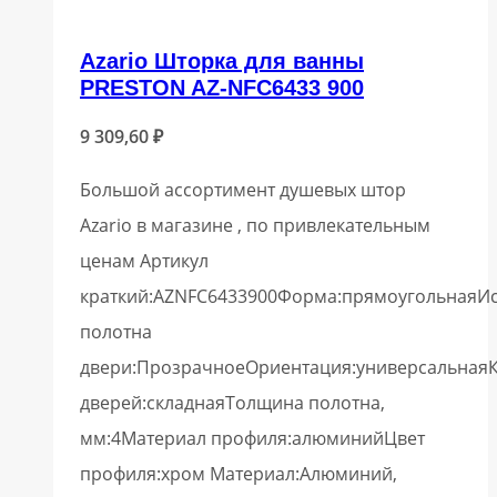
Azario Шторка для ванны
PRESTON AZ-NFC6433 900
9 309,60
₽
Большой ассортимент душевых штор
Azario в магазине , по привлекательным
ценам Артикул
краткий:AZNFC6433900Форма:прямоугольнаяИ
полотна
двери:ПрозрачноеОриентация:универсальная
дверей:складнаяТолщина полотна,
мм:4Материал профиля:алюминийЦвет
профиля:хром Материал:Алюминий,