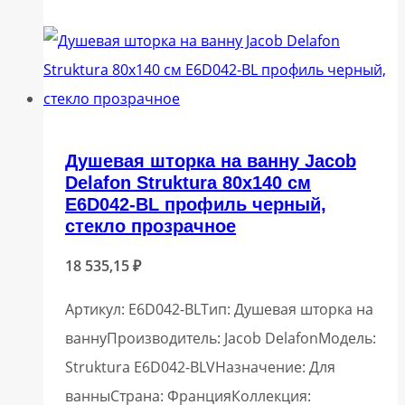
Душевая шторка на ванну Jacob
Delafon Struktura 80х140 см
E6D042-BL профиль черный,
стекло прозрачное
18 535,15
₽
Артикул: E6D042-BLТип: Душевая шторка на
ваннуПроизводитель: Jacob DelafonМодель:
Struktura E6D042-BLVНазначение: Для
ванныСтрана: ФранцияКоллекция: