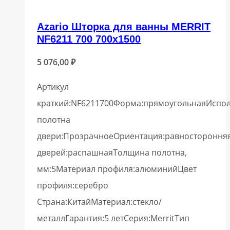
Azario Шторка для ванны MERRIT
NF6211 700 700х1500
5 076,00
₽
Артикул
краткий:NF6211700Форма:прямоугольнаяИспо
полотна
двери:ПрозрачноеОриентация:равностороння
дверей:распашнаяТолщина полотна,
мм:5Материал профиля:алюминийЦвет
профиля:серебро
Страна:КитайМатериал:стекло/
металлГарантия:5 летСерия:MerritТип