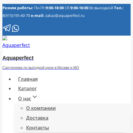
Перейти
Режим работы:
Пн-Пт:
9:00-18:00
Сб:
9:00-16:00
Вс:выходной
Тел.:
8(915)195-40-70
e-mail:
zakaz@aquaperfect.ru
к
содержимому
Aquaperfect
Сантехника по выгодной цене в Москве и МО
Главная
Каталог
О нас
О компании
Доставка
Контакты