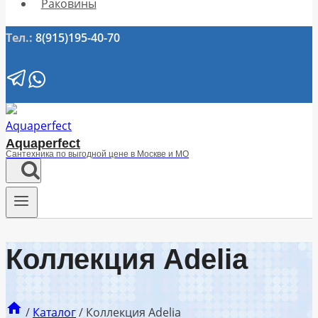
Раковины
Тел.:
8(915)195-40-70
Aquaperfect
Сантехника по выгодной цене в Москве и МО
Коллекция Adelia
/
Каталог
/
Коллекция Adelia