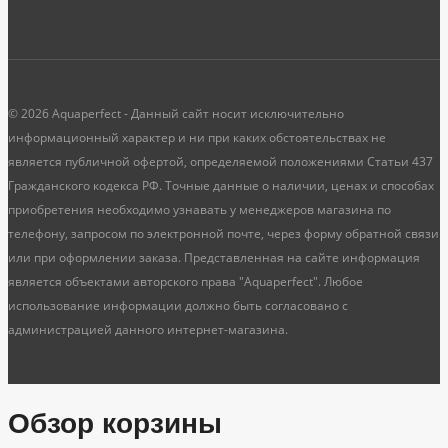
© 2026 Aquaperfect - Данный сайт носит исключительно
информационный характер и ни при каких обстоятельствах не
является публичной офертой, определяемой положениями Статьи 437
Гражданского кодекса РФ. Точные данные о наличии, ценах и способах
приобретения необходимо узнавать у менеджеров магазина по
телефону, запросом по электронной почте, через форму обратной связи
или при оформлении заказа. Представленная на сайте информация
является объектами авторского права "Aquaperfect". Любое
использование информации должно быть согласовано с
администрацией данного интернет-магазина.
Обзор корзины