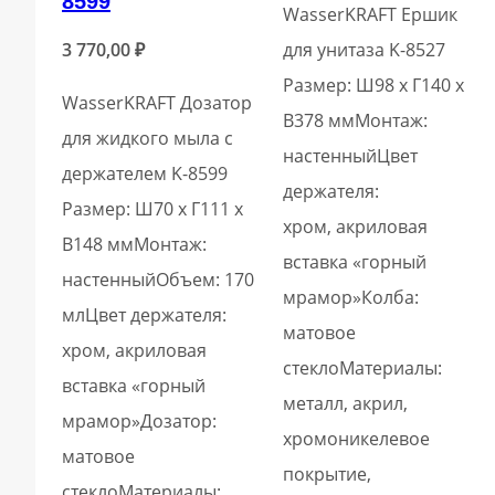
8599
WasserKRAFT Ершик
3 770,00
₽
для унитаза K-8527
Размер: Ш98 х Г140 х
WasserKRAFT Дозатор
В378 ммМонтаж:
для жидкого мыла с
настенныйЦвет
держателем K-8599
держателя:
Размер: Ш70 х Г111 х
хром, акриловая
В148 ммМонтаж:
вставка «горный
настенныйОбъем: 170
мрамор»Колба:
млЦвет держателя:
матовое
хром, акриловая
стеклоМатериалы:
вставка «горный
металл, акрил,
мрамор»Дозатор:
хромоникелевое
матовое
покрытие,
стеклоМатериалы: