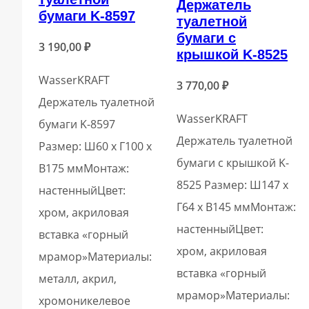
Держатель
бумаги K-8597
туалетной
бумаги с
3 190,00
₽
крышкой K-8525
WasserKRAFT
3 770,00
₽
Держатель туалетной
WasserKRAFT
бумаги K-8597
Держатель туалетной
Размер: Ш60 х Г100 х
бумаги с крышкой K-
В175 ммМонтаж:
8525 Размер: Ш147 х
настенныйЦвет:
Г64 х В145 ммМонтаж:
хром, акриловая
настенныйЦвет:
вставка «горный
хром, акриловая
мрамор»Материалы:
вставка «горный
металл, акрил,
мрамор»Материалы:
хромоникелевое