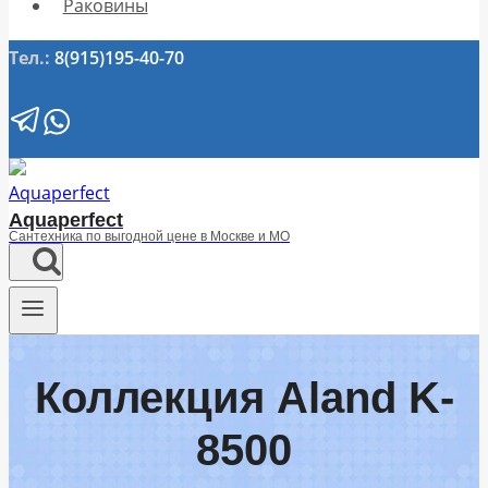
Раковины
Тел.:
8(915)195-40-70
Aquaperfect
Сантехника по выгодной цене в Москве и МО
Коллекция Aland K-
8500