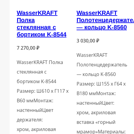
WasserKRAFT
WasserKRAFT
Полка
Полотенцедержате
стеклянная с
— кольцо K-8560
бортиком K-8544
3 030,00
₽
7 270,00
₽
WasserKRAFT
WasserKRAFT Полка
Полотенцедержатель
стеклянная с
— кольцо K-8560
бортиком K-8544
Размер: Ш155 х Г64 х
Размер: Ш610 х Г117 х
В180 ммМонтаж:
В60 ммМонтаж:
настенныйЦвет:
настенныйЦвет
хром, акриловая
держателя:
вставка «горный
хром, акриловая
мрамор»Материалы: