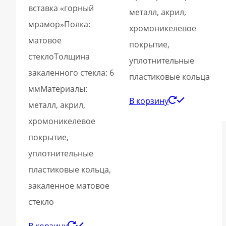
вставка «горный
металл, акрил,
мрамор»Полка:
хромоникелевое
матовое
покрытие,
стеклоТолщина
уплотнительные
закаленного стекла: 6
пластиковые кольца
ммМатериалы:
В корзину
металл, акрил,
хромоникелевое
покрытие,
уплотнительные
пластиковые кольца,
закаленное матовое
стекло
В корзину