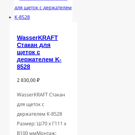
WasserKRAFT
Стакан для
щеток с
держателем K-
8528
2 830,00
₽
WasserKRAFT Стакан
для щеток с
держателем K-8528
Размер: Ш70 х Г111 х
В100 ммМонтаж: