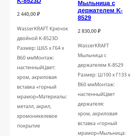
K-8523D
Мыльница с
держателем K-
2 440,00
₽
8529
WasserKRAFT Крючок
2 830,00
₽
двойной K-8523D
WasserKRAFT
Размер: Ш65 х Г64 х
Мыльница с
В60 ммМонтаж:
держателем K-8529
настенныйЦвет:
Размер: Ш100 х Г133 х
хром, акриловая
В60 ммМонтаж:
вставка «горный
настенныйЦвет
мрамор»Материалы:
держателя:
металл, акрил,
хром, акриловая
хромоникелевое
вставка «горный
покрытие
мрамор»Мыльница: