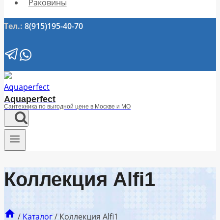
Раковины
Тел.:
8(915)195-40-70
Aquaperfect
Сантехника по выгодной цене в Москве и МО
Коллекция Alfi1
/
Каталог
/
Коллекция Alfi1