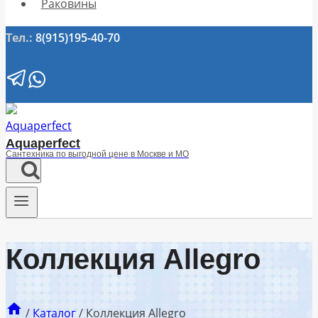
Раковины
Тел.:
8(915)195-40-70
Aquaperfect
Сантехника по выгодной цене в Москве и МО
Коллекция Allegro
/
Каталог
/
Коллекция Allegro