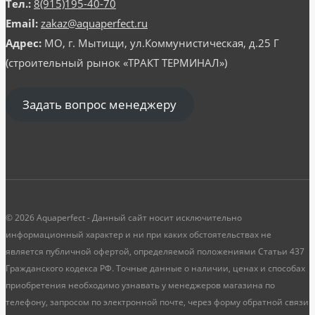
Тел.:
8(915)195-40-70
Email:
zakaz@aquaperfect.ru
Адрес:
МО, г. Мытищи, ул.Коммунистическая, д.25 Г
(строительный рынок «ТРАКТ ТЕРМИНАЛ»)
Задать вопрос менеджеру
© 2026 Aquaperfect - Данный сайт носит исключительно
информационный характер и ни при каких обстоятельствах не
является публичной офертой, определяемой положениями Статьи 437
Гражданского кодекса РФ. Точные данные о наличии, ценах и способах
приобретения необходимо узнавать у менеджеров магазина по
телефону, запросом по электронной почте, через форму обратной связи