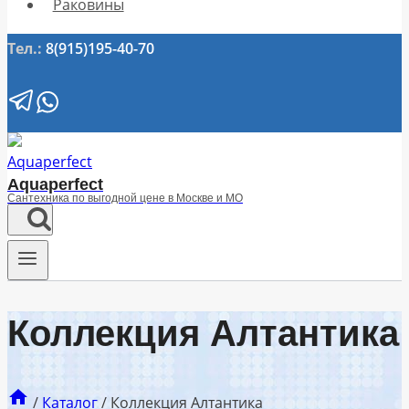
Раковины
Тел.:
8(915)195-40-70
Aquaperfect
Сантехника по выгодной цене в Москве и МО
Коллекция Алтантика
/
Каталог
/
Коллекция Алтантика