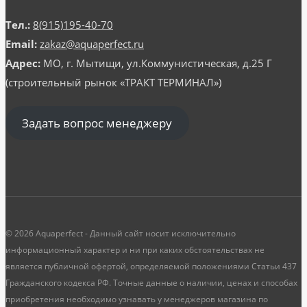
Тел.:
8(915)195-40-70
Email:
zakaz@aquaperfect.ru
Адрес:
МО, г. Мытищи, ул.Коммунистическая, д.25 Г
(строительный рынок «ТРАКТ ТЕРМИНАЛ»)
Задать вопрос менеджеру
© 2026 Aquaperfect - Данный сайт носит исключительно
информационный характер и ни при каких обстоятельствах не
является публичной офертой, определяемой положениями Статьи 437
Гражданского кодекса РФ. Точные данные о наличии, ценах и способах
приобретения необходимо узнавать у менеджеров магазина по