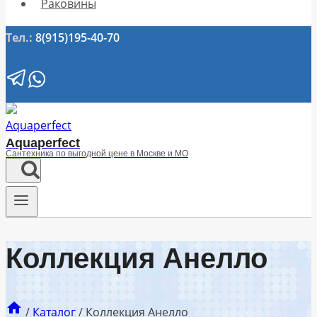
Раковины
Тел.:
8(915)195-40-70
Aquaperfect
Сантехника по выгодной цене в Москве и МО
Коллекция Анелло
/
Каталог
/
Коллекция Анелло