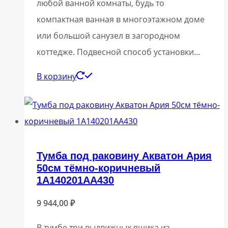
любой ванной комнаты, будь то
компактная ванная в многоэтажном доме
или большой санузел в загородном
коттедже. Подвесной способ установки…
В корзину
Тумба под раковину Акватон Ария
50см тёмно-коричневый
1A140201AA430
9 944,00
₽
В тумбе три выдвижных ящика из