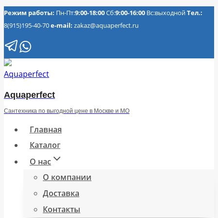
Перейти
Режим работы:
Пн-Пт:
9:00-18:00
Сб:
9:00-16:00
Вс:выходной
Тел.:
8(915)195-40-70
e-mail:
zakaz@aquaperfect.ru
к
содержимому
Aquaperfect
Сантехника по выгодной цене в Москве и МО
Главная
Каталог
О нас
О компании
Доставка
Контакты