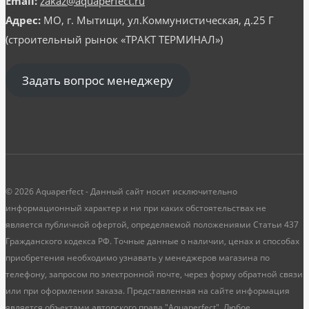
Email:
zakaz@aquaperfect.ru
Адрес:
МО, г. Мытищи, ул.Коммунистическая, д.25 Г
(строительный рынок «ТРАКТ ТЕРМИНАЛ»)
Задать вопрос менеджеру
© 2026 Aquaperfect - Данный сайт носит исключительно
информационный характер и ни при каких обстоятельствах не
является публичной офертой, определяемой положениями Статьи 437
Гражданского кодекса РФ. Точные данные о наличии, ценах и способах
приобретения необходимо узнавать у менеджеров магазина по
телефону, запросом по электронной почте, через форму обратной связи
или при оформлении заказа. Представленная на сайте информация
является объектами авторского права "Aquaperfect". Любое