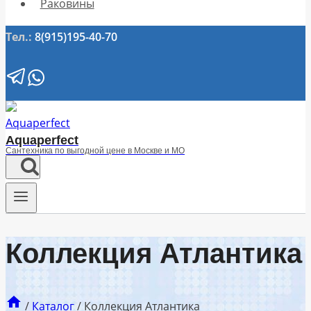
Раковины
Тел.:
8(915)195-40-70
Aquaperfect
Сантехника по выгодной цене в Москве и МО
Коллекция Атлантика
/
Каталог
/
Коллекция Атлантика