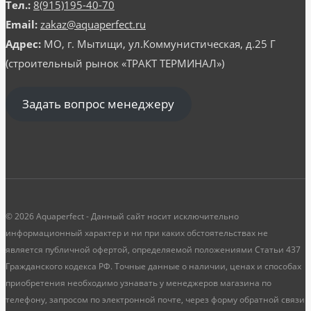
Тел.:
8(915)195-40-70
Email:
zakaz@aquaperfect.ru
Адрес:
МО, г. Мытищи, ул.Коммунистическая, д.25 Г
(строительный рынок «ТРАКТ ТЕРМИНАЛ»)
Задать вопрос менеджеру
© 2026 Aquaperfect - Данный сайт носит исключительно
информационный характер и ни при каких обстоятельствах не
является публичной офертой, определяемой положениями Статьи 437
Гражданского кодекса РФ. Точные данные о наличии, ценах и способах
приобретения необходимо узнавать у менеджеров магазина по
телефону, запросом по электронной почте, через форму обратной связи