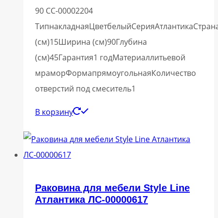
90 СС-00002204
ТипнакладнаяЦветбелыйСерияАтлантикаСтран
(см)15Ширина (см)90Глубина
(см)45Гарантия1 годМатериаллитьевой
мраморФормапрямоугольнаяКоличество
отверстий под смеситель1
В корзину
Раковина для мебели Style Line
Атлантика ЛС-00000617