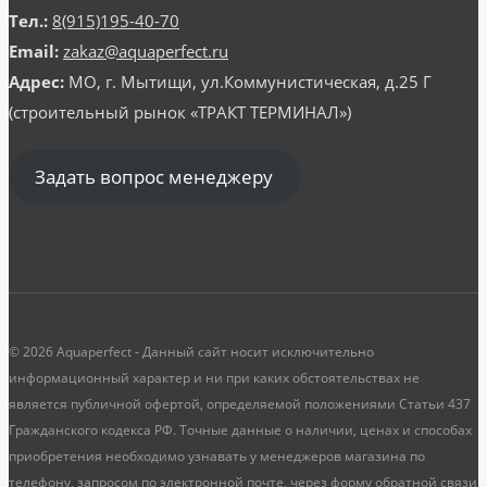
Тел.:
8(915)195-40-70
Email:
zakaz@aquaperfect.ru
Адрес:
МО, г. Мытищи, ул.Коммунистическая, д.25 Г
(строительный рынок «ТРАКТ ТЕРМИНАЛ»)
Задать вопрос менеджеру
© 2026 Aquaperfect - Данный сайт носит исключительно
информационный характер и ни при каких обстоятельствах не
является публичной офертой, определяемой положениями Статьи 437
Гражданского кодекса РФ. Точные данные о наличии, ценах и способах
приобретения необходимо узнавать у менеджеров магазина по
телефону, запросом по электронной почте, через форму обратной связи