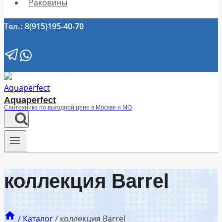
Раковины
Тел.:
8(915)195-40-70
Aquaperfect
Сантехника по выгодной цене в Москве и МО
коллекция Barrel
/
Каталог
/
коллекция Barrel