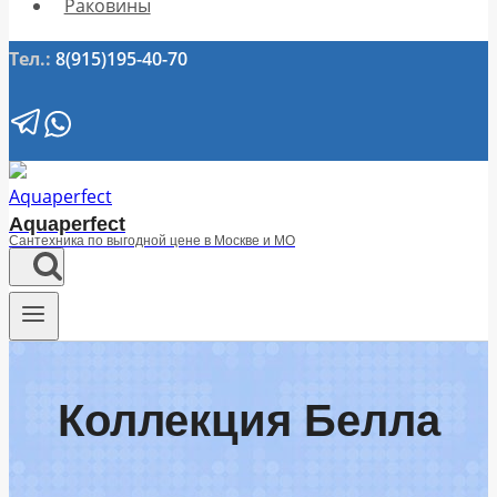
Раковины
Тел.:
8(915)195-40-70
Aquaperfect
Сантехника по выгодной цене в Москве и МО
Коллекция Белла