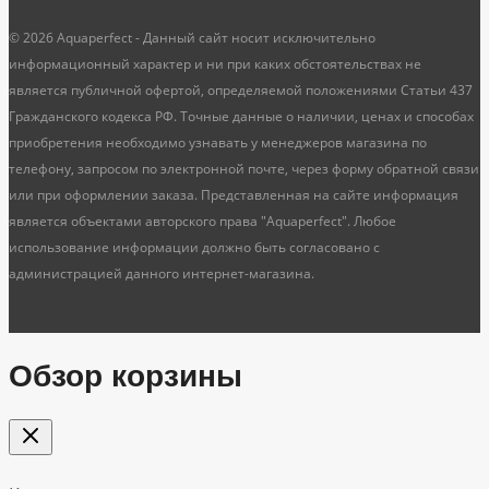
© 2026 Aquaperfect - Данный сайт носит исключительно
информационный характер и ни при каких обстоятельствах не
является публичной офертой, определяемой положениями Статьи 437
Гражданского кодекса РФ. Точные данные о наличии, ценах и способах
приобретения необходимо узнавать у менеджеров магазина по
телефону, запросом по электронной почте, через форму обратной связи
или при оформлении заказа. Представленная на сайте информация
является объектами авторского права "Aquaperfect". Любое
использование информации должно быть согласовано с
администрацией данного интернет-магазина.
Обзор корзины