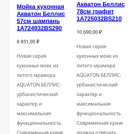
Акватон Беллис
Мойка кухонная
78см графит
Акватон Беллис
1A725032BS210
57см шампань
1A724932BS290
10 690,00
₽
8 851,00
₽
Новая серия
Новая серия
кухонных моек из
кухонных моек из
литого мрамора
литого мрамора
AQUATON БЕЛЛИС:
AQUATON БЕЛЛИС:
урбанистический
урбанистический
характер и
характер и
максимальная
максимальная
функциональность
функциональность
Современная кухня
Современная кухня
должна отвечать