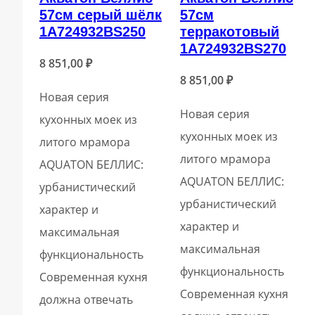
57см серый шёлк
57см
1A724932BS250
терракотовый
1A724932BS270
8 851,00
₽
8 851,00
₽
Новая серия
Новая серия
кухонных моек из
кухонных моек из
литого мрамора
литого мрамора
AQUATON БЕЛЛИС:
AQUATON БЕЛЛИС:
урбанистический
урбанистический
характер и
характер и
максимальная
максимальная
функциональность
функциональность
Современная кухня
Современная кухня
должна отвечать