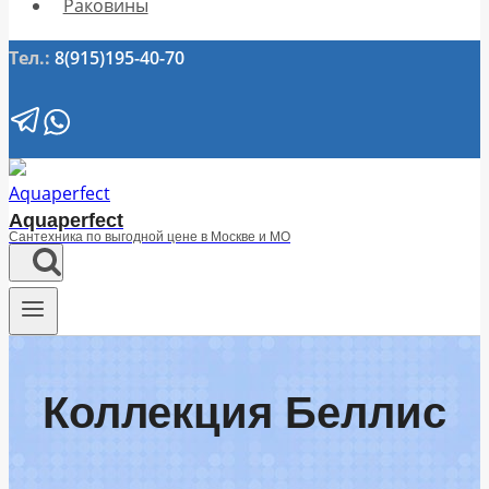
Раковины
Тел.:
8(915)195-40-70
Aquaperfect
Сантехника по выгодной цене в Москве и МО
Коллекция Беллис