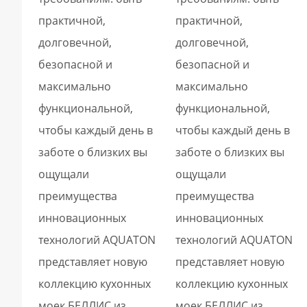
практичной,
практичной,
долговечной,
долговечной,
безопасной и
безопасной и
максимально
максимально
функциональной,
функциональной,
чтобы каждый день в
чтобы каждый день в
заботе о близких вы
заботе о близких вы
ощущали
ощущали
преимущества
преимущества
инновационных
инновационных
технологий AQUATON
технологий AQUATON
представляет новую
представляет новую
коллекцию кухонных
коллекцию кухонных
моек БЕЛЛИС из
моек БЕЛЛИС из