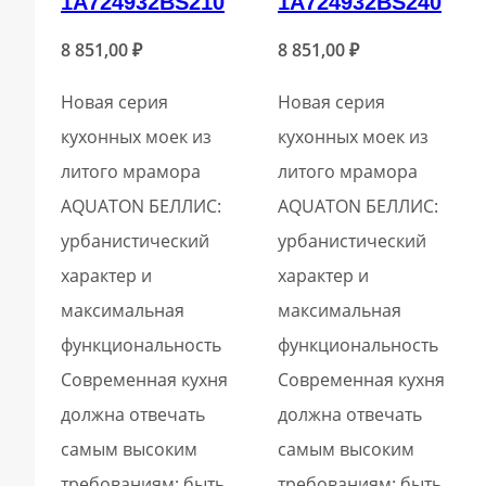
1A724932BS210
1A724932BS240
8 851,00
₽
8 851,00
₽
Новая серия
Новая серия
кухонных моек из
кухонных моек из
литого мрамора
литого мрамора
AQUATON БЕЛЛИС:
AQUATON БЕЛЛИС:
урбанистический
урбанистический
характер и
характер и
максимальная
максимальная
функциональность
функциональность
Современная кухня
Современная кухня
должна отвечать
должна отвечать
самым высоким
самым высоким
требованиям: быть
требованиям: быть