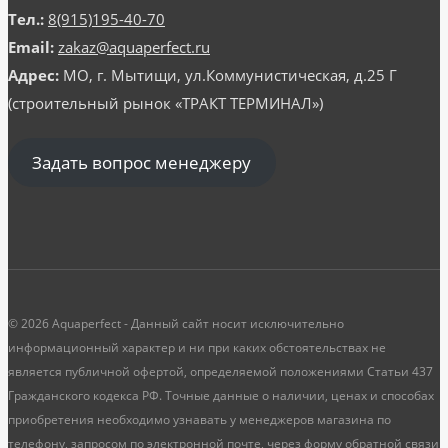
Тел.:
8(915)195-40-70
Email:
zakaz@aquaperfect.ru
Адрес:
МО, г. Мытищи, ул.Коммунистическая, д.25 Г
(строительный рынок «ТРАКТ ТЕРМИНАЛ»)
Задать вопрос менеджеру
© 2026 Aquaperfect - Данный сайт носит исключительно
информационный характер и ни при каких обстоятельствах не
является публичной офертой, определяемой положениями Статьи 437
Гражданского кодекса РФ. Точные данные о наличии, ценах и способах
приобретения необходимо узнавать у менеджеров магазина по
телефону, запросом по электронной почте, через форму обратной связи