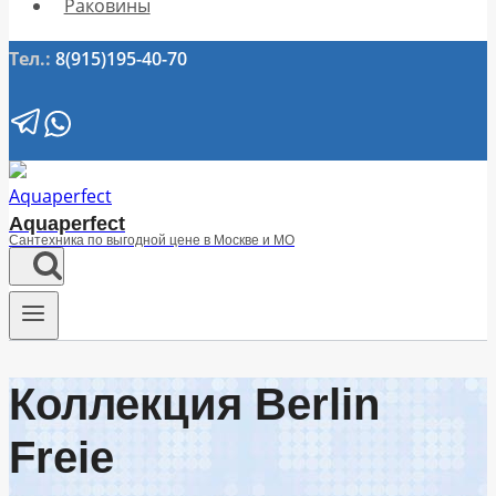
Раковины
Тел.:
8(915)195-40-70
Aquaperfect
Сантехника по выгодной цене в Москве и МО
Коллекция Berlin
Freie