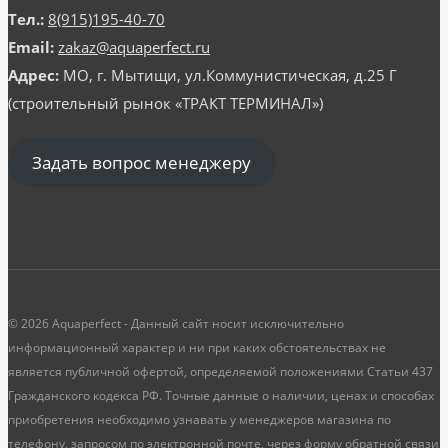
Тел.:
8(915)195-40-70
Email:
zakaz@aquaperfect.ru
Адрес:
МО, г. Мытищи, ул.Коммунистическая, д.25 Г
(строительный рынок «ТРАКТ ТЕРМИНАЛ»)
Задать вопрос менеджеру
© 2026 Aquaperfect - Данный сайт носит исключительно
информационный характер и ни при каких обстоятельствах не
является публичной офертой, определяемой положениями Статьи 437
Гражданского кодекса РФ. Точные данные о наличии, ценах и способах
приобретения необходимо узнавать у менеджеров магазина по
телефону, запросом по электронной почте, через форму обратной связи