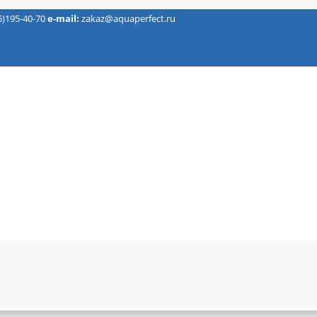
5)195-40-70
e-mail:
zakaz@aquaperfect.ru