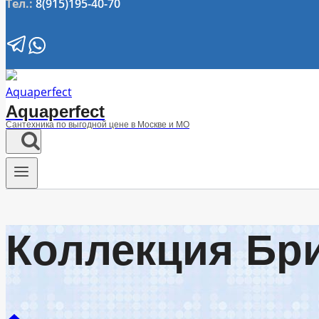
Тел.:
8(915)195-40-70
Aquaperfect
Сантехника по выгодной цене в Москве и МО
Коллекция Бр