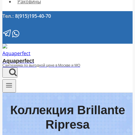
Раковины
Тел.:
8(915)195-40-70
Aquaperfect
Сантехника по выгодной цене в Москве и МО
Коллекция Brillante
Ripresa