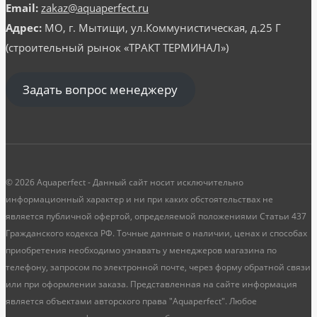
Email:
zakaz@aquaperfect.ru
Адрес:
МО, г. Мытищи, ул.Коммунистическая, д.25 Г
(строительный рынок «ТРАКТ ТЕРМИНАЛ»)
Задать вопрос менеджеру
© 2026 Aquaperfect - Данный сайт носит исключительно
информационный характер и ни при каких обстоятельствах не
является публичной офертой, определяемой положениями Статьи 437
Гражданского кодекса РФ. Точные данные о наличии, ценах и способах
приобретения необходимо узнавать у менеджеров магазина по
телефону, запросом по электронной почте, через форму обратной связи
или при оформлении заказа. Представленная на сайте информация
является объектами авторского права "Aquaperfect". Любое