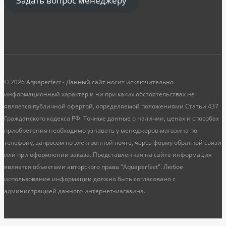
Задать вопрос менеджеру
© 2026 Aquaperfect - Данный сайт носит исключительно
информационный характер и ни при каких обстоятельствах не
является публичной офертой, определяемой положениями Статьи 437
Гражданского кодекса РФ. Точные данные о наличии, ценах и способах
приобретения необходимо узнавать у менеджеров магазина по
телефону, запросом по электронной почте, через форму обратной связи
или при оформлении заказа. Представленная на сайте информация
является объектами авторского права "Aquaperfect". Любое
использование информации должно быть согласовано с
администрацией данного интернет-магазина.