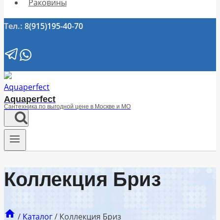
Раковины
Тел.:
8(915)195-40-70
Aquaperfect
Сантехника по выгодной цене в Москве и МО
Коллекция Бриз
/
Каталог
/
Коллекция Бриз