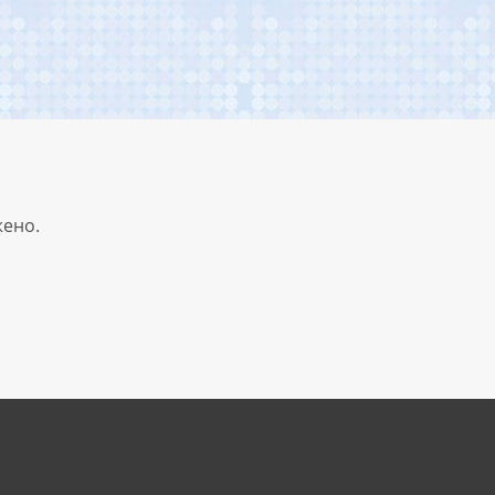
жено.