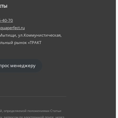
КТЫ
5-40-70
quaperfect.ru
 Мытищи, ул.Коммунистическая,
тельный рынок «ТРАКТ
опрос менеджеру
той, определяемой положениями Статьи
, запросом по электронной почте, через