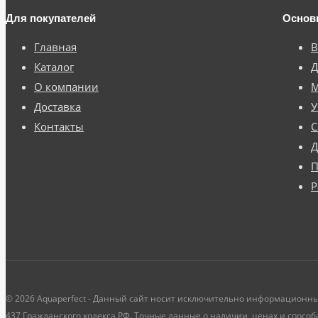
Для покупателей
Основ
Главная
В
Каталог
Д
О компании
М
Доставка
У
Контакты
С
П
Р
© 2026 Aquaperfect - Данный сайт носит исключительно информационны
437 Гражданского кодекса РФ. Точные данные о наличии, ценах и способ