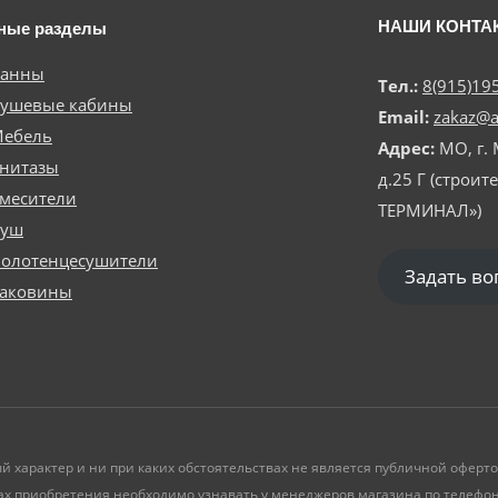
НАШИ КОНТА
ные разделы
анны
Тел.:
8(915)19
ушевые кабины
Email:
zakaz@a
ебель
Адрес:
МО, г.
нитазы
д.25 Г (строи
месители
ТЕРМИНАЛ»)
Душ
олотенцесушители
Задать в
аковины
й характер и ни при каких обстоятельствах не является публичной офер
ах приобретения необходимо узнавать у менеджеров магазина по телефону