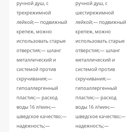
ручной душ, с
ручной душ, с
трехрежимной
шестирежимной
лейкой;— подвижный
лейкой;— подвижный
крепеж, можно
крепеж, можно
использовать старые
использовать старые
отверстия;— шланг
отверстия;— шланг
металлический и
металлический и
системой против
системой против
скручивания;—
скручивания;—
гипоаллергенный
гипоаллергенный
пластик;— расход
пластик;— расход
воды 16 л/мин;—
воды 16 л/мин;—
шведское качество;—
шведское качество;—
надежность;—
надежность;—