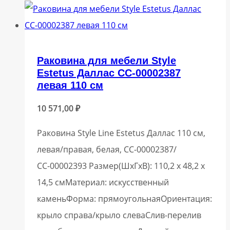
Раковина для мебели Style
Estetus Даллас СС-00002387
левая 110 см
10 571,00
₽
Раковина Style Line Estetus Даллас 110 см,
левая/правая, белая, СС-00002387/
СС-00002393 Размер(ШхГхВ): 110,2 х 48,2 х
14,5 смМатериал: искусственный
каменьФорма: прямоугольнаяОриентация:
крыло справа/крыло слеваСлив-перелив