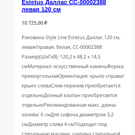
Estetus Даллас СС-00002388
левая 120 см
10 725,00
₽
Раковина Style Line Estetus Даллас 120 см,
левая/правая, белая, СС-00002388
Размер(ШхГхВ): 120,2 х 48,2 х 14,5
смМатериал: искусственный каменьФорма:
прямоугольнаяОриентация: крыло справа/
крыло слеваСлив-перелив приобретается
отдельноДонный клапан приобретается
отдельноРекомендованная макс. длина
излива: 6 смДля сифона диаметром 3,2
смДиаметр слива 4 смПодходит под
стиральную машину, ширина стиральной