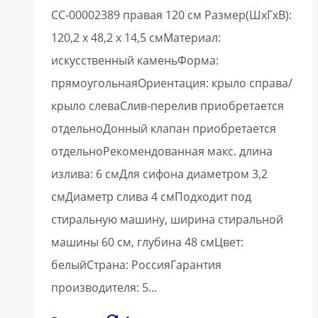
СС-00002389 правая 120 см Размер(ШхГхВ):
120,2 х 48,2 х 14,5 смМатериал:
искусственный каменьФорма:
прямоугольнаяОриентация: крыло справа/
крыло слеваСлив-перелив приобретается
отдельноДонный клапан приобретается
отдельноРекомендованная макс. длина
излива: 6 смДля сифона диаметром 3,2
смДиаметр слива 4 смПодходит под
стиральную машину, ширина стиральной
машины 60 см, глубина 48 смЦвет:
белыйСтрана: РоссияГарантия
производителя: 5…