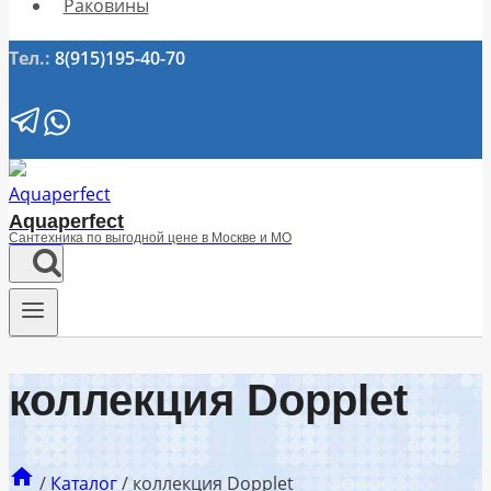
Раковины
Тел.:
8(915)195-40-70
Aquaperfect
Сантехника по выгодной цене в Москве и МО
коллекция Dopplet
/
Каталог
/
коллекция Dopplet