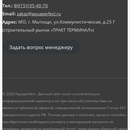
Тел.:
8(915)195-40-70
Email:
zakaz@aquaperfect.ru
Адрес:
МО, г. Мытищи, ул.Коммунистическая, д.25 Г
(строительный рынок «ТРАКТ ТЕРМИНАЛ»)
Задать вопрос менеджеру
© 2026 Aquaperfect - Данный сайт носит исключительно
информационный характер и ни при каких обстоятельствах не
является публичной офертой, определяемой положениями Статьи 437
Гражданского кодекса РФ. Точные данные о наличии, ценах и способах
приобретения необходимо узнавать у менеджеров магазина по
телефону, запросом по электронной почте, через форму обратной связи