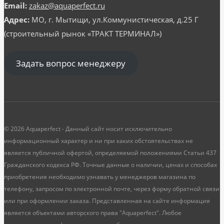
Email:
zakaz@aquaperfect.ru
Адрес:
МО, г. Мытищи, ул.Коммунистическая, д.25 Г
(строительный рынок «ТРАКТ ТЕРМИНАЛ»)
Задать вопрос менеджеру
© 2026 Aquaperfect - Данный сайт носит исключительно
информационный характер и ни при каких обстоятельствах не
является публичной офертой, определяемой положениями Статьи 437
Гражданского кодекса РФ. Точные данные о наличии, ценах и способах
приобретения необходимо узнавать у менеджеров магазина по
телефону, запросом по электронной почте, через форму обратной связи
или при оформлении заказа. Представленная на сайте информация
является объектами авторского права "Aquaperfect". Любое