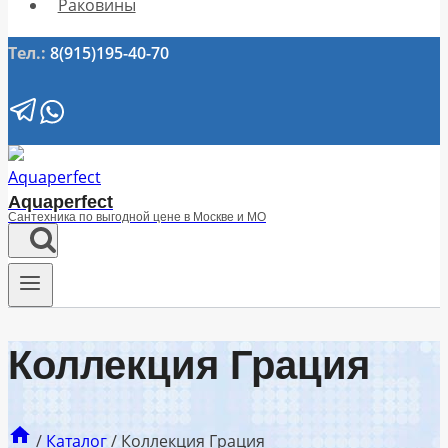
Раковины
Тел.:
8(915)195-40-70
Aquaperfect
Сантехника по выгодной цене в Москве и МО
Коллекция Грация
/
Каталог
/
Коллекция Грация