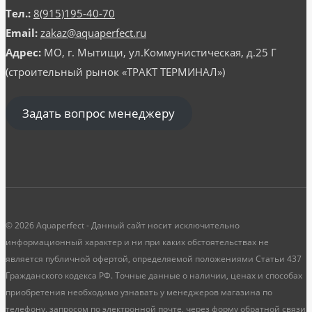
Тел.:
8(915)195-40-70
Email:
zakaz@aquaperfect.ru
Адрес:
МО, г. Мытищи, ул.Коммунистическая, д.25 Г
(строительный рынок «ТРАКТ ТЕРМИНАЛ»)
Задать вопрос менеджеру
© 2026 Aquaperfect - Данный сайт носит исключительно
информационный характер и ни при каких обстоятельствах не
является публичной офертой, определяемой положениями Статьи 437
Гражданского кодекса РФ. Точные данные о наличии, ценах и способах
приобретения необходимо узнавать у менеджеров магазина по
телефону, запросом по электронной почте, через форму обратной связи