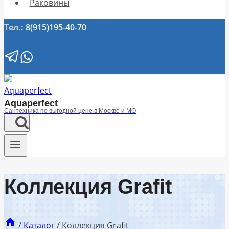
Раковины
Тел.:
8(915)195-40-70
Aquaperfect
Сантехника по выгодной цене в Москве и МО
Коллекция Grafit
/
Каталог
/
Коллекция Grafit