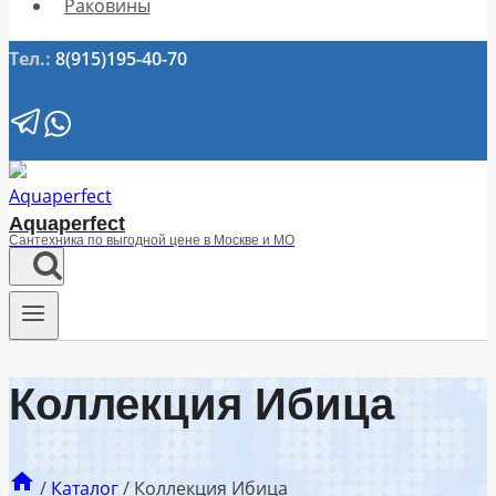
Раковины
Тел.:
8(915)195-40-70
Aquaperfect
Сантехника по выгодной цене в Москве и МО
Коллекция Ибица
/
Каталог
/
Коллекция Ибица