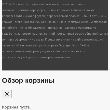
© 2026 Aquaperfect - Данный сайт носит исключительно
информационный характер и ни при каких обстоятельствах не
является публичной офертой, определяемой положениями Статьи 437
Гражданского кодекса РФ. Точные данные о наличии, ценах и способах
приобретения необходимо узнавать у менеджеров магазина по
телефону, запросом по электронной почте, через форму обратной связи
или при оформлении заказа. Представленная на сайте информация
является объектами авторского права "Aquaperfect". Любое
использование информации должно быть согласовано с
администрацией данного интернет-магазина.
Обзор корзины
Корзина пуста.