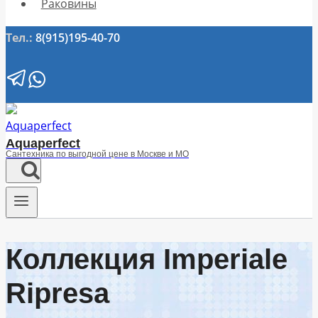
Раковины
Тел.:
8(915)195-40-70
Aquaperfect
Сантехника по выгодной цене в Москве и МО
Коллекция Imperiale
Ripresa