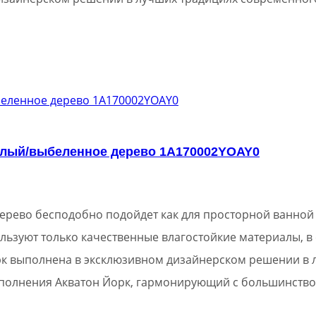
елый/выбеленное дерево 1A170002YOAY0
ерево бесподобно подойдет как для просторной ванной к
ьзуют только качественные влагостойкие материалы, в
рк выполнена в эксклюзивном дизайнерском решении в 
исполнения Акватон Йорк, гармонирующий с большинст