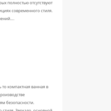
рых полностью отсутствуют
ициях современного стиля.
шений….
 то компактная ванная в
производстве
ям безопасности.
 стиля. Зеркало, основной