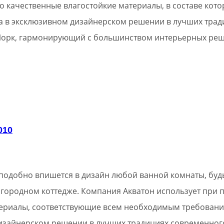
о качественные влагостойкие материалы, в составе кото
а в эксклюзивном дизайнерском решении в лучших трад
 Йорк, гармонирующий с большинством интерьерных ре
010
сподобно впишется в дизайн любой ванной комнаты, будь
городном коттедже. Компания Акватон использует при 
ериалы, соответствующие всем необходимым требовани
изайнерском решении в лучших традициях современного