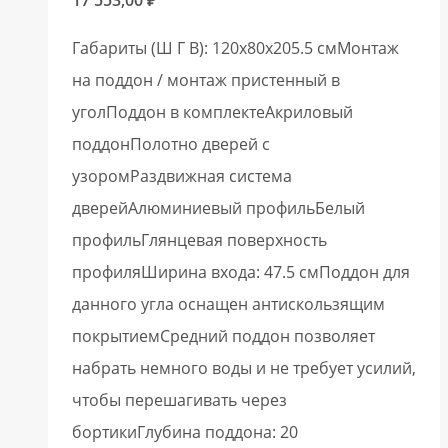
Габариты (Ш Г В): 120x80x205.5 смМонтаж
на поддон / монтаж пристенный в
уголПоддон в комплектеАкриловый
поддонПолотно дверей с
узоромРаздвижная система
дверейАлюминиевый профильБелый
профильГлянцевая поверхность
профиляШирина входа: 47.5 смПоддон для
данного угла оснащен антискользящим
покрытиемСредний поддон позволяет
набрать немного воды и не требует усилий,
чтобы перешагивать через
бортикиГлубина поддона: 20