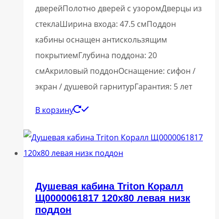
дверейПолотно дверей с узоромДверцы из
стеклаШирина входа: 47.5 смПоддон
кабины оснащен антискользящим
покрытиемГлубина поддона: 20
смАкриловый поддонОснащение: сифон /
экран / душевой гарнитурГарантия: 5 лет
В корзину
Душевая кабина Triton Коралл
Щ0000061817 120х80 левая низк
поддон