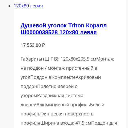
Душевой уголок Triton Коралл
Щ0000038528 120х80 левая
17 553,00
₽
Габариты (Ш Г В): 120x80x205.5 смМонтаж
на поддон / монтаж пристенный в
уголПоддон в комплектеАкриловый
поддонПолотно дверей с
узоромРаздвижная система
дверейАлюминиевый профильБелый
профильГлянцевая поверхность
профиляШирина входа: 47.5 смПоддон для