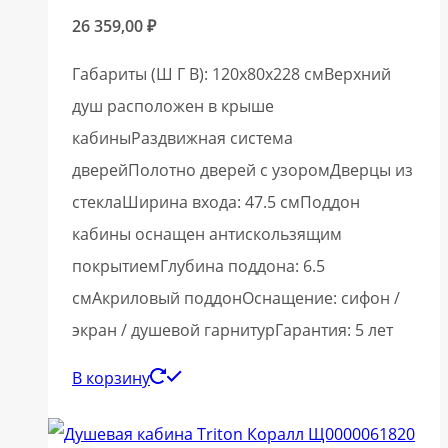
26 359,00
₽
Габариты (Ш Г В): 120x80x228 смВерхний
душ расположен в крыше
кабиныРаздвижная система
дверейПолотно дверей с узоромДверцы из
стеклаШирина входа: 47.5 смПоддон
кабины оснащен антискользящим
покрытиемГлубина поддона: 6.5
смАкриловый поддонОснащение: сифон /
экран / душевой гарнитурГарантия: 5 лет
В корзину