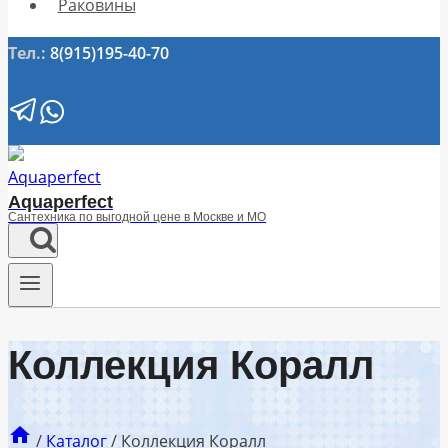
Раковины
Тел.:
8(915)195-40-70
Aquaperfect
Сантехника по выгодной цене в Москве и МО
Коллекция Коралл
/
Каталог
/
Коллекция Коралл