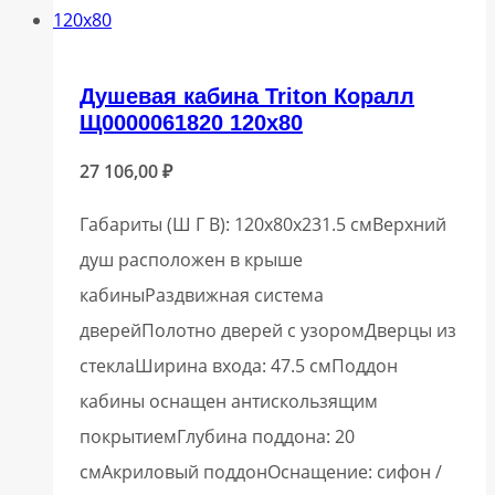
Душевая кабина Triton Коралл
Щ0000061820 120х80
27 106,00
₽
Габариты (Ш Г В): 120x80x231.5 смВерхний
душ расположен в крыше
кабиныРаздвижная система
дверейПолотно дверей с узоромДверцы из
стеклаШирина входа: 47.5 смПоддон
кабины оснащен антискользящим
покрытиемГлубина поддона: 20
смАкриловый поддонОснащение: сифон /