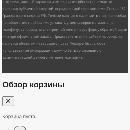
информационный характер и ни при каких обстоятельствах не
является публичной офертой, определяемой положениями Статьи 437
Гражданского кодекса РФ. Точные данные о наличии, ценах и способах
приобретения необходимо узнавать у менеджеров магазина по
телефону, запросом по электронной почте, через форму обратной связи
или при оформлении заказа. Представленная на сайте информация
является объектами авторского права "Aquaperfect". Любое
использование информации должно быть согласовано с
администрацией данного интернет-магазина.
Обзор корзины
Корзина пуста.