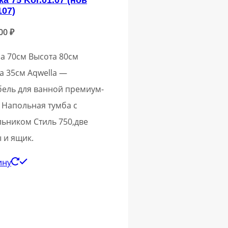
07)
,00
₽
 70см Высота 80см
а 35см Aqwella —
бель для ванной премиум-
. Напольная тумба с
ьником Стиль 750,две
 и ящик.
ину