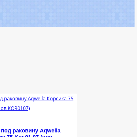
 под раковину Aqwella
а 75 Kor.01.07 (нов