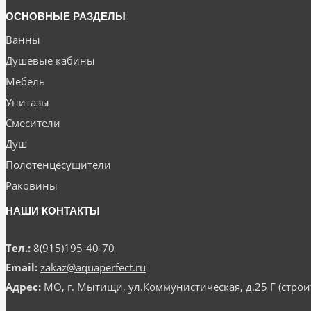
ОСНОВНЫЕ РАЗДЕЛЫ
Ванны
Душевые кабины
Мебель
Унитазы
Смесители
Душ
Полотенцесушители
Раковины
НАШИ КОНТАКТЫ
Тел.:
8(915)195-40-70
Email:
zakaz@aquaperfect.ru
Адрес:
МО, г. Мытищи, ул.Коммунистическая, д.25 Г (стр