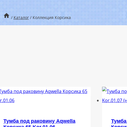
/
Каталог
/
Коллекция Корсика
Тумба под раковину Aqwella
Тумба
Корсика 65 Kor.01.06
Корсик