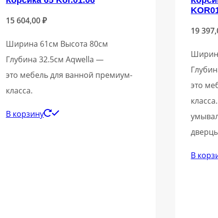
KOR01
15 604,00
₽
19 397
Ширина 61см Высота 80см
Ширина
Глубина 32.5см Aqwella —
Глубин
это мебель для ванной премиум-
это ме
класса.
класса
В корзину
умывал
дверцы
В корз