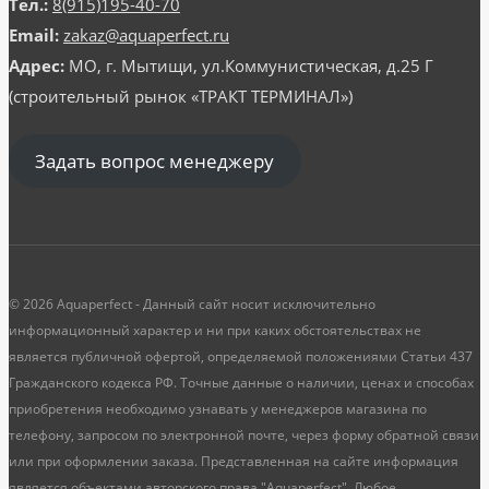
Тел.:
8(915)195-40-70
Email:
zakaz@aquaperfect.ru
Адрес:
МО, г. Мытищи, ул.Коммунистическая, д.25 Г
(строительный рынок «ТРАКТ ТЕРМИНАЛ»)
Задать вопрос менеджеру
© 2026 Aquaperfect - Данный сайт носит исключительно
информационный характер и ни при каких обстоятельствах не
является публичной офертой, определяемой положениями Статьи 437
Гражданского кодекса РФ. Точные данные о наличии, ценах и способах
приобретения необходимо узнавать у менеджеров магазина по
телефону, запросом по электронной почте, через форму обратной связи
или при оформлении заказа. Представленная на сайте информация
является объектами авторского права "Aquaperfect". Любое