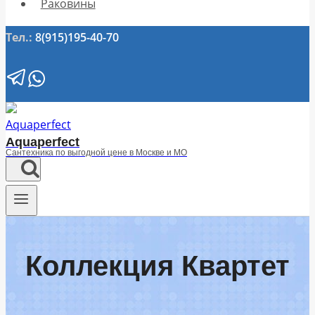
Раковины
Тел.:
8(915)195-40-70
Aquaperfect
Сантехника по выгодной цене в Москве и МО
Коллекция Квартет