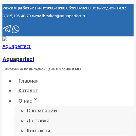
Перейти
Режим работы:
Пн-Пт:
9:00-18:00
Сб:
9:00-16:00
Вс:выходной
Тел.:
8(915)195-40-70
e-mail:
zakaz@aquaperfect.ru
к
содержимому
Aquaperfect
Сантехника по выгодной цене в Москве и МО
Главная
Каталог
О нас
О компании
Доставка
Контакты