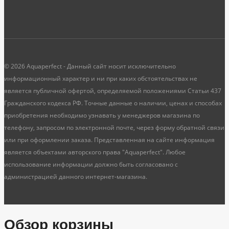
© 2026 Aquaperfect - Данный сайт носит исключительно
информационный характер и ни при каких обстоятельствах не
является публичной офертой, определяемой положениями Статьи 437
Гражданского кодекса РФ. Точные данные о наличии, ценах и способах
приобретения необходимо узнавать у менеджеров магазина по
телефону, запросом по электронной почте, через форму обратной связи
или при оформлении заказа. Представленная на сайте информация
является объектами авторского права "Aquaperfect". Любое
использование информации должно быть согласовано с
администрацией данного интернет-магазина.
Обзор корзины