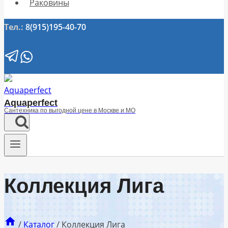
Раковины
Тел.:
8(915)195-40-70
Aquaperfect
Сантехника по выгодной цене в Москве и МО
Коллекция Лига
/
Каталог
/
Коллекция Лига