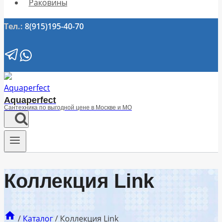
Раковины
Тел.:
8(915)195-40-70
Aquaperfect
Сантехника по выгодной цене в Москве и МО
Коллекция Link
/
Каталог
/
Коллекция Link