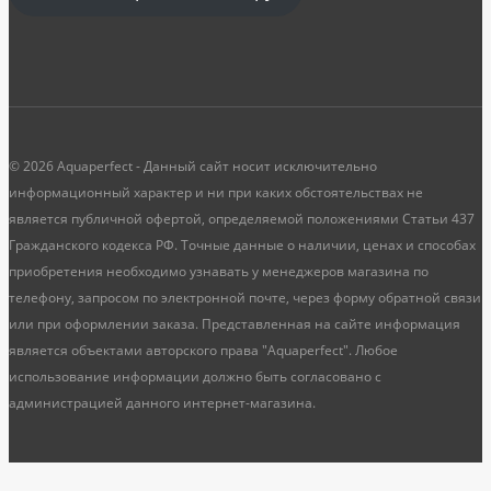
© 2026 Aquaperfect - Данный сайт носит исключительно
информационный характер и ни при каких обстоятельствах не
является публичной офертой, определяемой положениями Статьи 437
Гражданского кодекса РФ. Точные данные о наличии, ценах и способах
приобретения необходимо узнавать у менеджеров магазина по
телефону, запросом по электронной почте, через форму обратной связи
или при оформлении заказа. Представленная на сайте информация
является объектами авторского права "Aquaperfect". Любое
использование информации должно быть согласовано с
администрацией данного интернет-магазина.