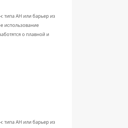
: типа AH или барьер из
ое использование
аботятся о плавной и
: типа AH или барьер из