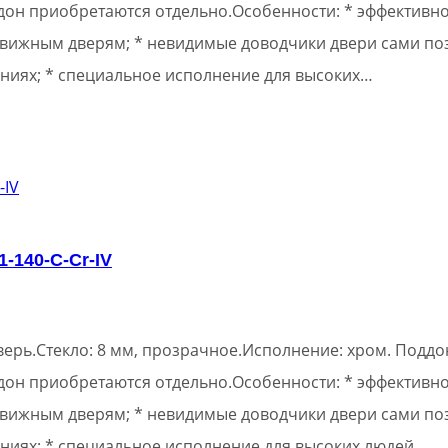
ддон приобретаются отдельно.Особенности: * эффективн
вижным дверям; * невидимые доводчики двери сами поз
ниях; * специальное исполнение для высоких…
-140-C-Cr-IV
ерь.Стекло: 8 мм, прозрачное.Исполнение: хром. Поддон
ддон приобретаются отдельно.Особенности: * эффективн
вижным дверям; * невидимые доводчики двери сами поз
ниях; * специальное исполнение для высоких людей….