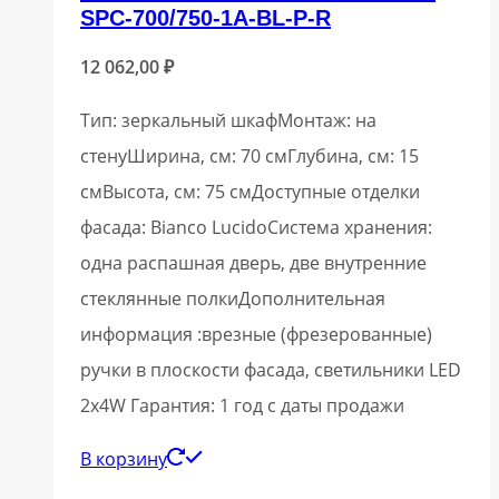
SPC-700/750-1A-BL-P-R
12 062,00
₽
Тип: зеркальный шкафМонтаж: на
стенуШирина, см: 70 смГлубина, см: 15
смВысота, см: 75 смДоступные отделки
фасада: Bianco LucidoСистема хранения:
одна распашная дверь, две внутренние
стеклянные полкиДополнительная
информация :врезные (фрезерованные)
ручки в плоскости фасада, светильники LED
2x4W Гарантия: 1 год с даты продажи
В корзину