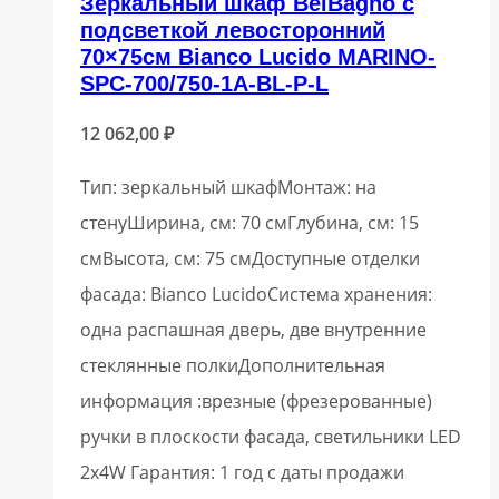
Зеркальный шкаф BelBagno с
подсветкой левосторонний
70×75см Bianco Lucido MARINO-
SPC-700/750-1A-BL-P-L
12 062,00
₽
Тип: зеркальный шкафМонтаж: на
стенуШирина, см: 70 смГлубина, см: 15
смВысота, см: 75 смДоступные отделки
фасада: Bianco LucidoСистема хранения:
одна распашная дверь, две внутренние
стеклянные полкиДополнительная
информация :врезные (фрезерованные)
ручки в плоскости фасада, светильники LED
2x4W Гарантия: 1 год с даты продажи