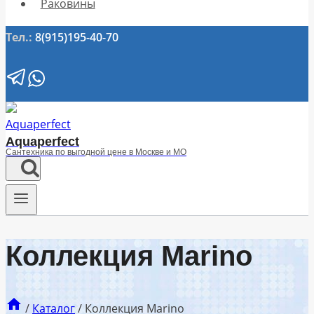
Раковины
Тел.:
8(915)195-40-70
Aquaperfect
Сантехника по выгодной цене в Москве и МО
Коллекция Marino
/
Каталог
/
Коллекция Marino