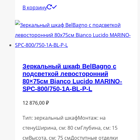
В корзину
Зеркальный шкаф BelBagno с
подсветкой левосторонний
80×75см Bianco Lucido MARINO-
SPC-800/750-1A-BL-P-L
12 876,00
₽
Тип: зеркальный шкафМонтаж: на
стенуШирина, см: 80 смГлубина, см: 15
смВысота, см: 75 смДоступные отделки