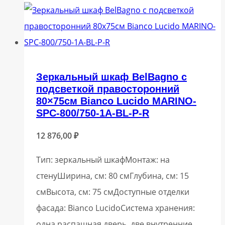
Зеркальный шкаф BelBagno с
подсветкой правосторонний
80×75см Bianco Lucido MARINO-
SPC-800/750-1A-BL-P-R
12 876,00
₽
Тип: зеркальный шкафМонтаж: на
стенуШирина, см: 80 смГлубина, см: 15
смВысота, см: 75 смДоступные отделки
фасада: Bianco LucidoСистема хранения:
одна распашная дверь, две внутренние