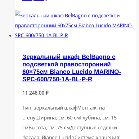
Зеркальный шкаф BelBagno с
подсветкой правосторонний
60×75см Bianco Lucido MARINO-
SPC-600/750-1A-BL-P-R
11 248,00
₽
Тип: зеркальный шкафМонтаж: на
стенуШирина, см: 60 смГлубина, см: 15
смВысота, см: 75 смДоступные отделки
фасада: Bianco LucidoСистема хранения: