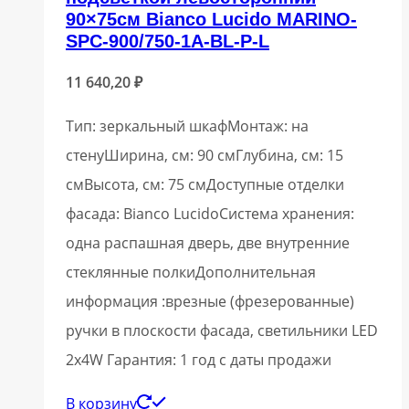
90×75см Bianco Lucido MARINO-
SPC-900/750-1A-BL-P-L
11 640,20
₽
Тип: зеркальный шкафМонтаж: на
стенуШирина, см: 90 смГлубина, см: 15
смВысота, см: 75 смДоступные отделки
фасада: Bianco LucidoСистема хранения:
одна распашная дверь, две внутренние
стеклянные полкиДополнительная
информация :врезные (фрезерованные)
ручки в плоскости фасада, светильники LED
2x4W Гарантия: 1 год с даты продажи
В корзину