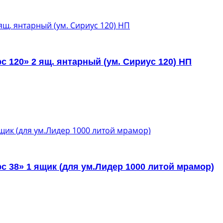
 120» 2 ящ. янтарный (ум. Сириус 120) НП
 38» 1 ящик (для ум.Лидер 1000 литой мрамор)