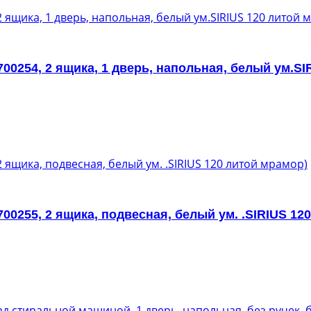
700254, 2 ящика, 1 дверь, напольная, белый ум.SI
700255, 2 ящика, подвесная, белый ум. .SIRIUS 12