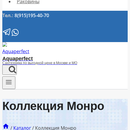
Раковины
Тел.:
8(915)195-40-70
Aquaperfect
Сантехника по выгодной цене в Москве и МО
Коллекция Монро
/
Каталог
/
Коллекция Монро