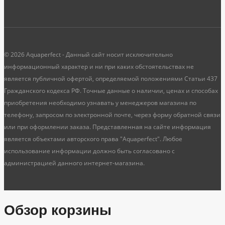
© 2026 Aquaperfect - Данный сайт носит исключительно
информационный характер и ни при каких обстоятельствах не
является публичной офертой, определяемой положениями Статьи 437
Гражданского кодекса РФ. Точные данные о наличии, ценах и способах
приобретения необходимо узнавать у менеджеров магазина по
телефону, запросом по электронной почте, через форму обратной связи
или при оформлении заказа. Представленная на сайте информация
является объектами авторского права "Aquaperfect". Любое
использование информации должно быть согласовано с
администрацией данного интернет-магазина.
Обзор корзины