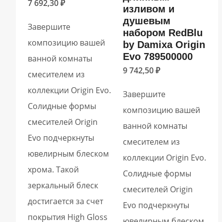
7 692,30
₽
изливом и
душевым
Завершите
набором RedBlu
композицию вашей
by Damixa Origin
Evo 789500000
ванной комнаты
9 742,50
₽
смесителем из
коллекции Origin Evo.
Завершите
Солидные формы
композицию вашей
смесителей Origin
ванной комнаты
Evo подчеркнуты
смесителем из
ювелирным блеском
коллекции Origin Evo.
хрома. Такой
Солидные формы
зеркальный блеск
смесителей Origin
достигается за счет
Evo подчеркнуты
покрытия High Gloss
ювелирным блеском