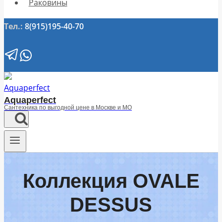
Раковины
Тел.:
8(915)195-40-70
Aquaperfect
Сантехника по выгодной цене в Москве и МО
Коллекция OVALE
DESSUS