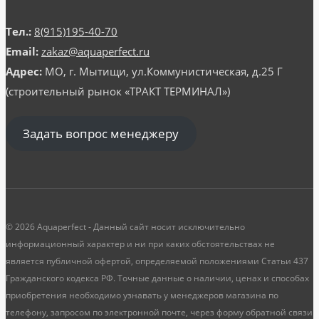
Тел.:
8(915)195-40-70
Email:
zakaz@aquaperfect.ru
Адрес:
МО, г. Мытищи, ул.Коммунистическая, д.25 Г
(строительный рынок «ТРАКТ ТЕРМИНАЛ»)
Задать вопрос менеджеру
© 2026 Aquaperfect - Данный сайт носит исключительно
информационный характер и ни при каких обстоятельствах не
является публичной офертой, определяемой положениями Статьи 437
Гражданского кодекса РФ. Точные данные о наличии, ценах и способах
приобретения необходимо узнавать у менеджеров магазина по
телефону, запросом по электронной почте, через форму обратной связи