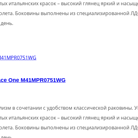
тых итальянских красок – высокий глянец яркий и насы
олета. Боковины выполнены из специализированной ЛД
 день.
lace One M41MPR0751WG
зм в сочетании с удобством классической раковины. У
тых итальянских красок – высокий глянец яркий и насы
олета. Боковины выполнены из специализированной ЛД
 день.