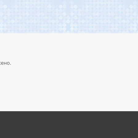
жено.