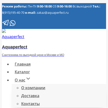
Перейти
Режим работы:
Пн-Пт:
9:00-18:00
Сб:
9:00-16:00
Вс:выходной
Тел.:
8(915)195-40-70
e-mail:
zakaz@aquaperfect.ru
к
содержимому
Aquaperfect
Сантехника по выгодной цене в Москве и МО
Главная
Каталог
О нас
О компании
Доставка
Контакты