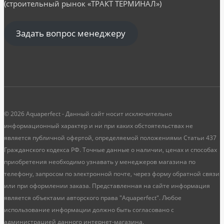
(строительный рынок «ТРАКТ ТЕРМИНАЛ»)
Задать вопрос менеджеру
© 2026 Aquaperfect - Данный сайт носит исключительно
информационный характер и ни при каких обстоятельствах не
является публичной офертой, определяемой положениями Статьи 437
Гражданского кодекса РФ. Точные данные о наличии, ценах и способах
приобретения необходимо узнавать у менеджеров магазина по
телефону, запросом по электронной почте, через форму обратной связи
или при оформлении заказа. Представленная на сайте информация
является объектами авторского права "Aquaperfect". Любое
использование информации должно быть согласовано с
администрацией данного интернет-магазина.