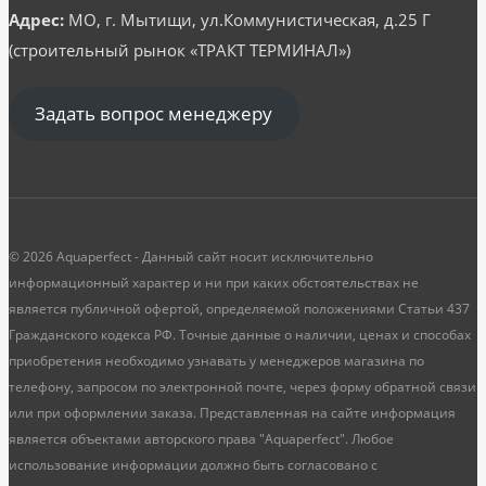
Адрес:
МО, г. Мытищи, ул.Коммунистическая, д.25 Г
(строительный рынок «ТРАКТ ТЕРМИНАЛ»)
Задать вопрос менеджеру
© 2026 Aquaperfect - Данный сайт носит исключительно
информационный характер и ни при каких обстоятельствах не
является публичной офертой, определяемой положениями Статьи 437
Гражданского кодекса РФ. Точные данные о наличии, ценах и способах
приобретения необходимо узнавать у менеджеров магазина по
телефону, запросом по электронной почте, через форму обратной связи
или при оформлении заказа. Представленная на сайте информация
является объектами авторского права "Aquaperfect". Любое
использование информации должно быть согласовано с