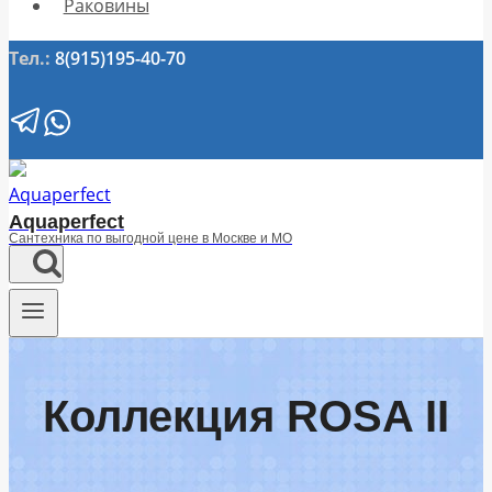
Раковины
Тел.:
8(915)195-40-70
Aquaperfect
Сантехника по выгодной цене в Москве и МО
Коллекция ROSA II