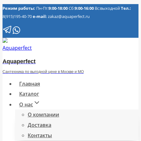
Перейти
Режим работы:
Пн-Пт:
9:00-18:00
Сб:
9:00-16:00
Вс:выходной
Тел.:
8(915)195-40-70
e-mail:
zakaz@aquaperfect.ru
к
содержимому
Aquaperfect
Сантехника по выгодной цене в Москве и МО
Главная
Каталог
О нас
О компании
Доставка
Контакты