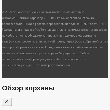
© 2026 Aquaperfect - Данный сайт носит исключительно
информационный характер и ни при каких обстоятельствах не
является публичной офертой, определяемой положениями Статьи 437
Гражданского кодекса РФ. Точные данные о наличии, ценах и способах
приобретения необходимо узнавать у менеджеров магазина по
телефону, запросом по электронной почте, через форму обратной связи
или при оформлении заказа. Представленная на сайте информация
является объектами авторского права "Aquaperfect". Любое
использование информации должно быть согласовано с
администрацией данного интернет-магазина.
Обзор корзины